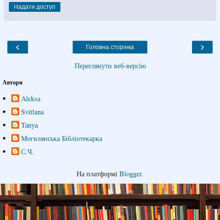
Надати доступ
‹
›
Головна сторінка
Переглянути веб-версію
Автори
Aleksa
Svitlana
Tanya
Могилянська Бібліотекарка
С.Ч.
На платформі
Blogger
.